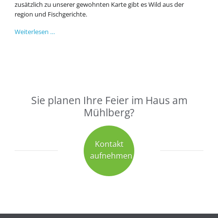
zusätzlich zu unserer gewohnten Karte gibt es Wild aus der
region und Fischgerichte.
Feiern
Weiterlesen …
Sie
Ostern
mit
Ihrer
Familie
bei
Sie planen Ihre Feier im Haus am
uns!
Mühlberg?
Kontakt
aufnehmen