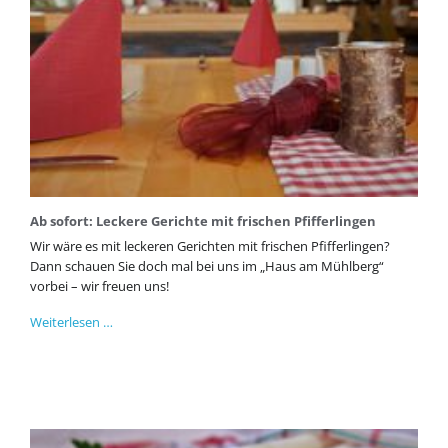
Ab sofort: Leckere Gerichte mit frischen Pfifferlingen
Wir wäre es mit leckeren Gerichten mit frischen Pfifferlingen?
Dann schauen Sie doch mal bei uns im „Haus am Mühlberg“
vorbei – wir freuen uns!
Ab
Weiterlesen …
sofort:
Leckere
Gerichte
mit
frischen
Pfifferlingen