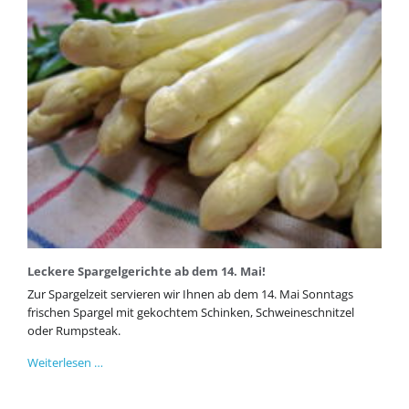
Leckere Spargelgerichte ab dem 14. Mai!
Zur Spargelzeit servieren wir Ihnen ab dem 14. Mai Sonntags
frischen Spargel mit gekochtem Schinken, Schweineschnitzel
oder Rumpsteak.
Leckere
Weiterlesen …
Spargelgerichte
ab