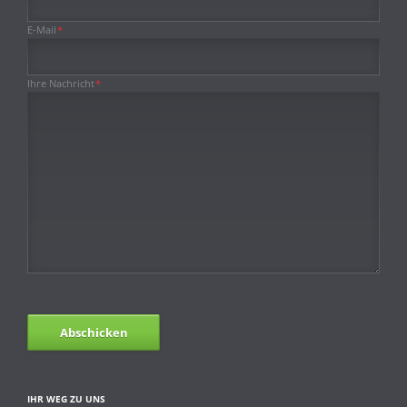
Pflichtfeld
E-Mail
*
Pflichtfeld
Ihre Nachricht
*
Abschicken
IHR WEG ZU UNS